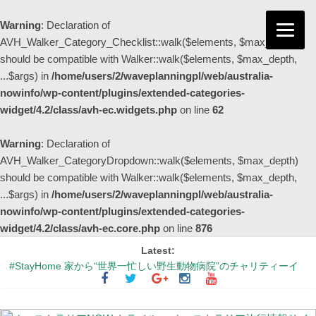
Warning
: Declaration of
AVH_Walker_Category_Checklist::walk($elements, $max_depth)
should be compatible with Walker::walk($elements, $max_depth,
...$args) in
/home/users/2/waveplanningpl/web/australia-
nowinfo/wp-content/plugins/extended-categories-
widget/4.2/class/avh-ec.widgets.php
on line
62
Warning
: Declaration of
AVH_Walker_CategoryDropdown::walk($elements, $max_depth)
should be compatible with Walker::walk($elements, $max_depth,
...$args) in
/home/users/2/waveplanningpl/web/australia-
nowinfo/wp-content/plugins/extended-categories-
widget/4.2/class/avh-ec.core.php
on line
876
Latest:
#StayHome 家から“世界一忙しい野生動物病院”のチャリティーイ
ベントに参加しよう！
「はやぶさ2」が帰還するウーメラってどんなとこ？
シドニーの街中が幻想的な紫色に染まる季節 ～ジャカランダ物語