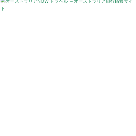
【更新】オーストラリア国内の州間移動規制の現状
オーストラリアの非接触型買い物事情 ～レジでの会計不要！完全
に顧客一人で買物完了できる「Scan & Go」と入店不要「ドライブ
スルーClick & Colect」