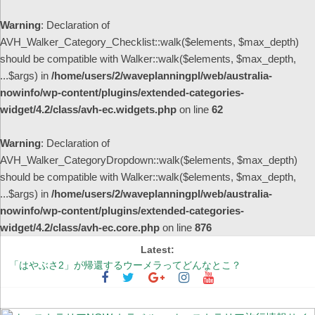
Warning
: Declaration of
AVH_Walker_Category_Checklist::walk($elements, $max_depth)
should be compatible with Walker::walk($elements, $max_depth,
...$args) in
/home/users/2/waveplanningpl/web/australia-
nowinfo/wp-content/plugins/extended-categories-
widget/4.2/class/avh-ec.widgets.php
on line
62
Warning
: Declaration of
AVH_Walker_CategoryDropdown::walk($elements, $max_depth)
should be compatible with Walker::walk($elements, $max_depth,
...$args) in
/home/users/2/waveplanningpl/web/australia-
nowinfo/wp-content/plugins/extended-categories-
widget/4.2/class/avh-ec.core.php
on line
876
Latest:
「はやぶさ2」が帰還するウーメラってどんなとこ？
シドニーの街中が幻想的な紫色に染まる季節 ～ジャカランダ物語
【更新】オーストラリア国内の州間移動規制の現状
オーストラリアの非接触型買い物事情 ～レジでの会計不要！完全