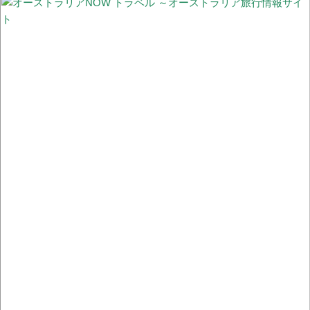
に顧客一人で買物完了できる「Scan & Go」と入店不要「ドライブ
スルーClick & Colect」
#StayHome 家から“世界一忙しい野生動物病院”のチャリティーイ
ベントに参加しよう！