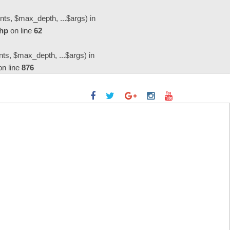
ts, $max_depth, ...$args) in
php
on line
62
s, $max_depth, ...$args) in
n line
876
イブスルーClick & Colect」