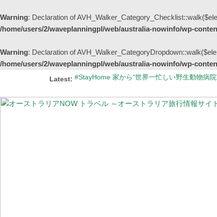
Warning
: Declaration of AVH_Walker_Category_Checklist::walk($ele
/home/users/2/waveplanningpl/web/australia-nowinfo/wp-content
Warning
: Declaration of AVH_Walker_CategoryDropdown::walk($elem
/home/users/2/waveplanningpl/web/australia-nowinfo/wp-content
Latest:
#StayHome 家から“世界一忙しい野生動物
「はやぶさ2」が帰還するウーメラってどんな
シドニーの街中が幻想的な紫色に染まる季節 
【更新】オーストラリア国内の州間移動規制の
オーストラリアの非接触型買い物事情 ～レジでの会