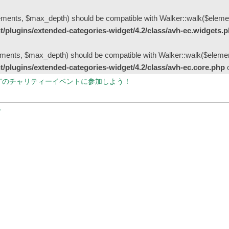
ments, $max_depth) should be compatible with Walker::walk($elemen
/plugins/extended-categories-widget/4.2/class/avh-ec.widgets.
ents, $max_depth) should be compatible with Walker::walk($element
/plugins/extended-categories-widget/4.2/class/avh-ec.core.php
o
病院”のチャリティーイベントに参加しよう！
とこ？
～ジャカランダ物語
現状
計不要！完全に顧客一人で買物完了できる「Scan & Go」と入店不要「ドラ