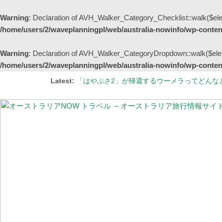
Warning
: Declaration of AVH_Walker_Category_Checklist::walk($ele
/home/users/2/waveplanningpl/web/australia-nowinfo/wp-content
Warning
: Declaration of AVH_Walker_CategoryDropdown::walk($elem
/home/users/2/waveplanningpl/web/australia-nowinfo/wp-content
Latest:
「はやぶさ2」が帰還するウーメラってどんな
シドニーの街中が幻想的な紫色に染まる季節 
【更新】オーストラリア国内の州間移動規制の
オーストラリアの非接触型買い物事情 ～レジでの会
#StayHome 家から“世界一忙しい野生動物