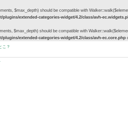
ments, $max_depth) should be compatible with Walker::walk($elemen
/plugins/extended-categories-widget/4.2/class/avh-ec.widgets.
ents, $max_depth) should be compatible with Walker::walk($element
/plugins/extended-categories-widget/4.2/class/avh-ec.core.php
o
とこ？
～ジャカランダ物語
現状
計不要！完全に顧客一人で買物完了できる「Scan & Go」と入店不要「ドラ
病院”のチャリティーイベントに参加しよう！