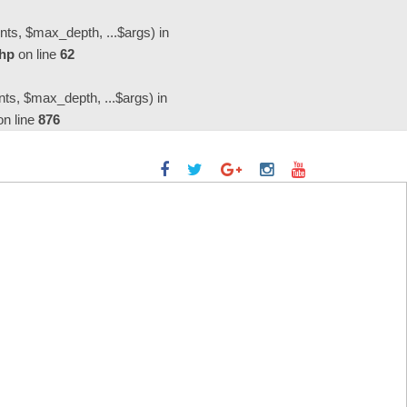
ts, $max_depth, ...$args) in
php
on line
62
s, $max_depth, ...$args) in
n line
876
イブスルーClick & Colect」