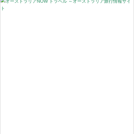
に顧客一人で買物完了できる「Scan & Go」と入店不要「ドライブ
スルーClick & Colect」
#StayHome 家から“世界一忙しい野生動物病院”のチャリティーイ
ベントに参加しよう！