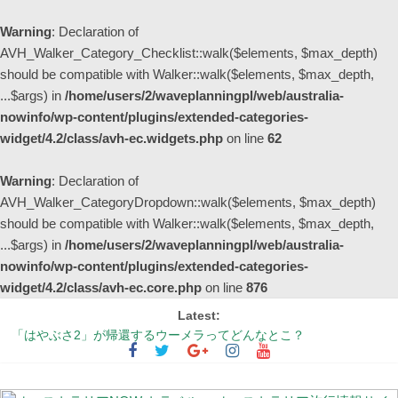
Warning
: Declaration of
AVH_Walker_Category_Checklist::walk($elements, $max_depth)
should be compatible with Walker::walk($elements, $max_depth,
...$args) in
/home/users/2/waveplanningpl/web/australia-
nowinfo/wp-content/plugins/extended-categories-
widget/4.2/class/avh-ec.widgets.php
on line
62
Warning
: Declaration of
AVH_Walker_CategoryDropdown::walk($elements, $max_depth)
should be compatible with Walker::walk($elements, $max_depth,
...$args) in
/home/users/2/waveplanningpl/web/australia-
nowinfo/wp-content/plugins/extended-categories-
widget/4.2/class/avh-ec.core.php
on line
876
Latest:
「はやぶさ2」が帰還するウーメラってどんなとこ？
シドニーの街中が幻想的な紫色に染まる季節 ～ジャカランダ物語
【更新】オーストラリア国内の州間移動規制の現状
オーストラリアの非接触型買い物事情 ～レジでの会計不要！完全