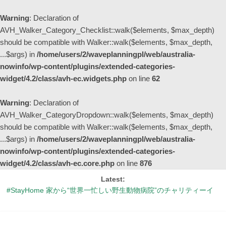
Warning
: Declaration of
AVH_Walker_Category_Checklist::walk($elements, $max_depth)
should be compatible with Walker::walk($elements, $max_depth,
...$args) in
/home/users/2/waveplanningpl/web/australia-
nowinfo/wp-content/plugins/extended-categories-
widget/4.2/class/avh-ec.widgets.php
on line
62
Warning
: Declaration of
AVH_Walker_CategoryDropdown::walk($elements, $max_depth)
should be compatible with Walker::walk($elements, $max_depth,
...$args) in
/home/users/2/waveplanningpl/web/australia-
nowinfo/wp-content/plugins/extended-categories-
widget/4.2/class/avh-ec.core.php
on line
876
Latest:
#StayHome 家から“世界一忙しい野生動物病院”のチャリティーイ
ベントに参加しよう！
「はやぶさ2」が帰還するウーメラってどんなとこ？
シドニーの街中が幻想的な紫色に染まる季節 ～ジャカランダ物語