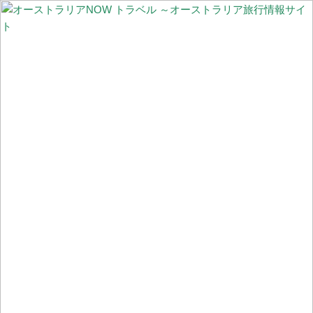
【更新】オーストラリア国内の州間移動規制の現状
オーストラリアの非接触型買い物事情 ～レジでの会計不要！完全
に顧客一人で買物完了できる「Scan & Go」と入店不要「ドライブ
スルーClick & Colect」