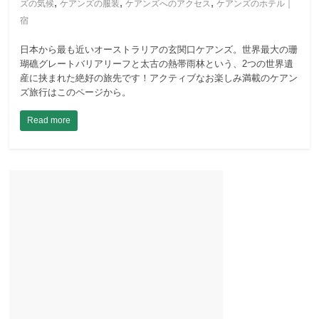
,
,
,
ズの気候
ケアンズの服装
ケアンズへのアクセス
ケアンズのホテル｜
宿
日本から最も近いオーストラリアの玄関口ケアンズ。世界最大の珊
瑚礁グレートバリアリーフと太古の熱帯雨林という、2つの世界遺
産に挟まれた絶好の旅先です！アクティブなお楽しみ満載のケアン
ズ旅行はこのページから。
Read more