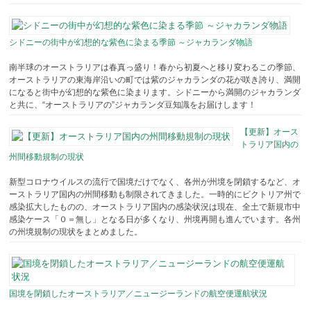
シドニーの街中が幻想的な紫色に染まる季節 ～ジャカランダ物語
南半球のオーストラリアは春真っ盛り！春から初夏へと移り変わるこの季節、
オーストラリアの東海岸沿いの町では紫のジャカランダの花が咲き誇り、満開
になると街中が幻想的な紫色に染まります。シドニーから満開のジャカランダ
と共に、“オーストラリアの”ジャカランダ豆知識をお届けします！
【更新】オース
トラリア国内の
州間移動規制の現状
新型コロナウイルスの流行で国境だけでなく、各州が州境を閉鎖するなど、オ
ーストラリア国内の州間移動も制限されてきました。一時的にビクトリア州で
感染拡大したものの、オーストラリア国内の感染状況は現在、全土で新規市中
感染ケース「０＝無し」となる日が多くなり、州境再開も進んでいます。各州
の州境規制の現状をまとめました。
国境を閉鎖したオーストラリア／ニュージーランドの航空便運航状況