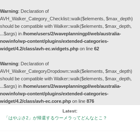
Warning
: Declaration of
AVH_Walker_Category_Checklist::walk($elements, $max_depth)
should be compatible with Walker::walk($elements, $max_depth,
...$args) in
/home/users/2/waveplanningpl/web/australia-
nowinfo/wp-content/plugins/extended-categories-
widget/4.2/class/avh-ec.widgets.php
on line
62
Warning
: Declaration of
AVH_Walker_CategoryDropdown::walk($elements, $max_depth)
should be compatible with Walker::walk($elements, $max_depth,
...$args) in
/home/users/2/waveplanningpl/web/australia-
nowinfo/wp-content/plugins/extended-categories-
widget/4.2/class/avh-ec.core.php
on line
876
Latest:
「はやぶさ2」が帰還するウーメラってどんなとこ？
シドニーの街中が幻想的な紫色に染まる季節 ～ジャカランダ物語
【更新】オーストラリア国内の州間移動規制の現状
オーストラリアの非接触型買い物事情 ～レジでの会計不要！完全