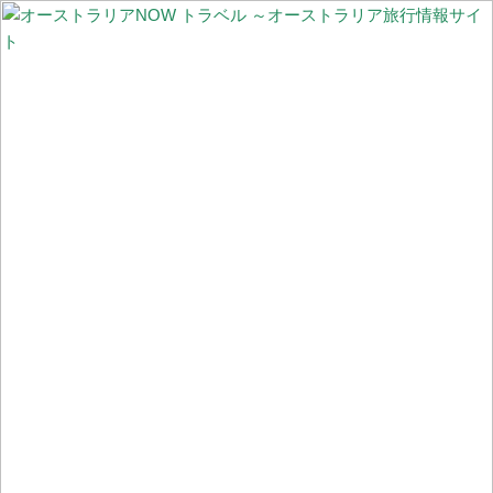
に顧客一人で買物完了できる「Scan & Go」と入店不要「ドライブ
スルーClick & Colect」
#StayHome 家から“世界一忙しい野生動物病院”のチャリティーイ
ベントに参加しよう！