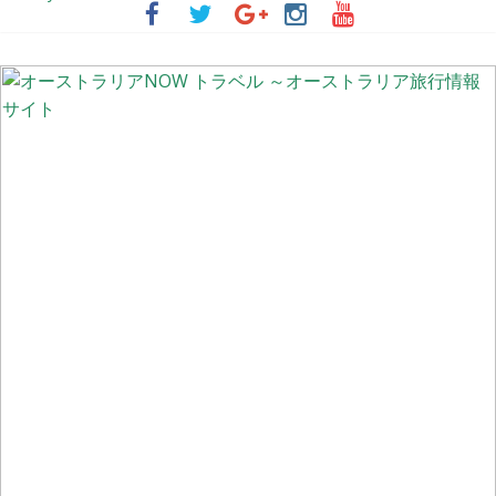
ベントに参加しよう！
「はやぶさ2」が帰還するウーメラってどんなとこ？
シドニーの街中が幻想的な紫色に染まる季節 ～ジャカランダ物語
【更新】オーストラリア国内の州間移動規制の現状
オーストラリアの非接触型買い物事情 ～レジでの会計不要！完全
に顧客一人で買物完了できる「Scan & Go」と入店不要「ドライブ
スルーClick & Colect」