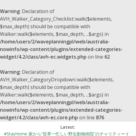
Warning
: Declaration of
AVH_Walker_Category_Checklist::walk($elements,
$max_depth) should be compatible with
Walker::walk($elements, $max_depth, ...$args) in
/home/users/2/waveplanningpl/web/australia-
nowinfo/wp-content/plugins/extended-categories-
widget/4.2/class/avh-ec.widgets.php
on line
62
Warning
: Declaration of
AVH_Walker_CategoryDropdown::walk($elements,
$max_depth) should be compatible with
Walker::walk($elements, $max_depth, ...$args) in
/home/users/2/waveplanningpl/web/australia-
nowinfo/wp-content/plugins/extended-categories-
widget/4.2/class/avh-ec.core.php
on line
876
Latest:
#StayHome 家から“世界一忙しい野生動物病院”のチャリティーイ