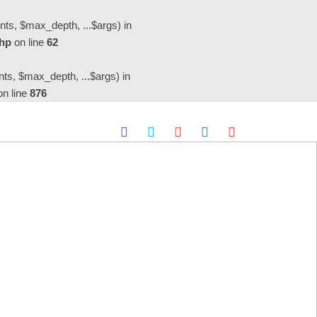
ts, $max_depth, ...$args) in
php
on line
62
s, $max_depth, ...$args) in
n line
876
イブスルーClick & Colect」