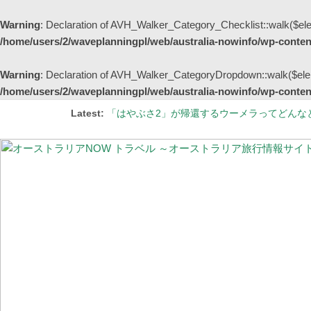
Warning
: Declaration of AVH_Walker_Category_Checklist::walk($ele
/home/users/2/waveplanningpl/web/australia-nowinfo/wp-content
Warning
: Declaration of AVH_Walker_CategoryDropdown::walk($elem
/home/users/2/waveplanningpl/web/australia-nowinfo/wp-content
Latest:
「はやぶさ2」が帰還するウーメラってどんな
シドニーの街中が幻想的な紫色に染まる季節 
【更新】オーストラリア国内の州間移動規制の
オーストラリアの非接触型買い物事情 ～レジでの会
#StayHome 家から“世界一忙しい野生動物