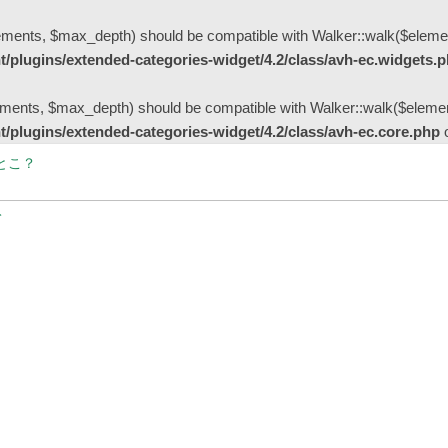
ments, $max_depth) should be compatible with Walker::walk($elemen
/plugins/extended-categories-widget/4.2/class/avh-ec.widgets.
ents, $max_depth) should be compatible with Walker::walk($element
/plugins/extended-categories-widget/4.2/class/avh-ec.core.php
o
とこ？
～ジャカランダ物語
現状
計不要！完全に顧客一人で買物完了できる「Scan & Go」と入店不要「ドラ
病院”のチャリティーイベントに参加しよう！