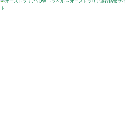
に顧客一人で買物完了できる「Scan & Go」と入店不要「ドライブ
スルーClick & Colect」
#StayHome 家から“世界一忙しい野生動物病院”のチャリティーイ
ベントに参加しよう！