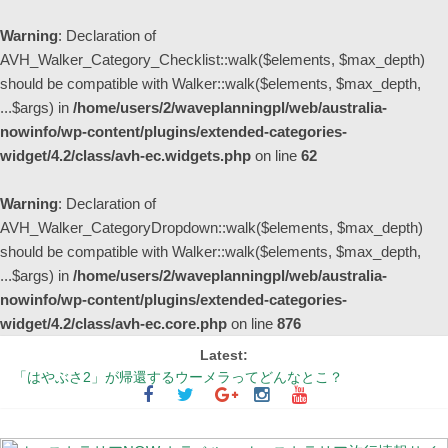
Warning
: Declaration of
AVH_Walker_Category_Checklist::walk($elements, $max_depth)
should be compatible with Walker::walk($elements, $max_depth,
...$args) in
/home/users/2/waveplanningpl/web/australia-
nowinfo/wp-content/plugins/extended-categories-
widget/4.2/class/avh-ec.widgets.php
on line
62
Warning
: Declaration of
AVH_Walker_CategoryDropdown::walk($elements, $max_depth)
should be compatible with Walker::walk($elements, $max_depth,
...$args) in
/home/users/2/waveplanningpl/web/australia-
nowinfo/wp-content/plugins/extended-categories-
widget/4.2/class/avh-ec.core.php
on line
876
Latest:
「はやぶさ2」が帰還するウーメラってどんなとこ？
シドニーの街中が幻想的な紫色に染まる季節 ～ジャカランダ物語
【更新】オーストラリア国内の州間移動規制の現状
オーストラリアの非接触型買い物事情 ～レジでの会計不要！完全