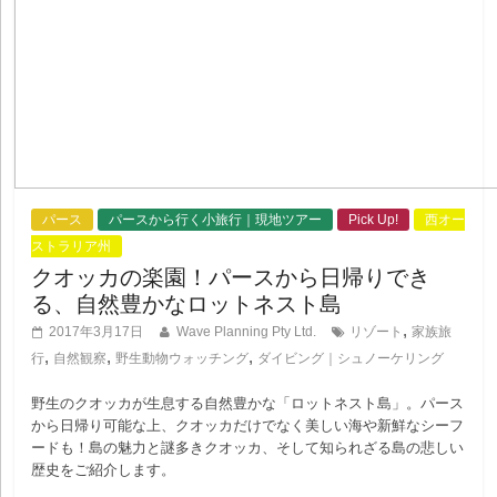
パース
パースから行く小旅行｜現地ツアー
Pick Up!
西オー
ストラリア州
クオッカの楽園！パースから日帰りでき
る、自然豊かなロットネスト島
,
2017年3月17日
Wave Planning Pty Ltd.
リゾート
家族旅
,
,
,
行
自然観察
野生動物ウォッチング
ダイビング｜シュノーケリング
野生のクオッカが生息する自然豊かな「ロットネスト島」。パース
から日帰り可能な上、クオッカだけでなく美しい海や新鮮なシーフ
ードも！島の魅力と謎多きクオッカ、そして知られざる島の悲しい
歴史をご紹介します。