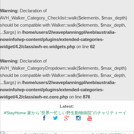
Warning
: Declaration of
AVH_Walker_Category_Checklist::walk($elements, $max_depth)
should be compatible with Walker::walk($elements, $max_depth,
...$args) in
/home/users/2/waveplanningpl/web/australia-
nowinfo/wp-content/plugins/extended-categories-
widget/4.2/class/avh-ec.widgets.php
on line
62
Warning
: Declaration of
AVH_Walker_CategoryDropdown::walk($elements, $max_depth)
should be compatible with Walker::walk($elements, $max_depth,
...$args) in
/home/users/2/waveplanningpl/web/australia-
nowinfo/wp-content/plugins/extended-categories-
widget/4.2/class/avh-ec.core.php
on line
876
Latest:
#StayHome 家から“世界一忙しい野生動物病院”のチャリティーイ
ベントに参加しよう！
「はやぶさ2」が帰還するウーメラってどんなとこ？
シドニーの街中が幻想的な紫色に染まる季節 ～ジャカランダ物語