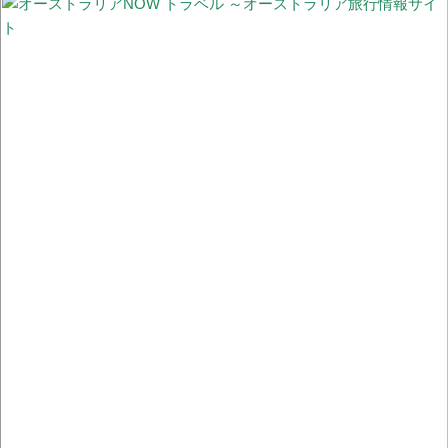
【更新】オーストラリア国内の州間移動規制の現状
オーストラリアの非接触型買い物事情 ～レジでの会計不要！完全
に顧客一人で買物完了できる「Scan & Go」と入店不要「ドライブ
スルーClick & Colect」