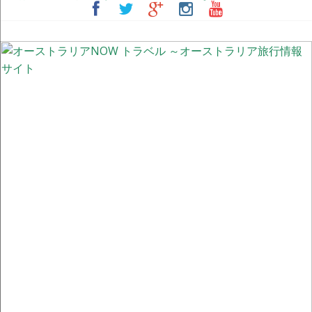
シドニーの街中が幻想的な紫色に染まる季節 ～ジャカランダ物語
【更新】オーストラリア国内の州間移動規制の現状
オーストラリアの非接触型買い物事情 ～レジでの会計不要！完全
に顧客一人で買物完了できる「Scan & Go」と入店不要「ドライブ
スルーClick & Colect」
#StayHome 家から“世界一忙しい野生動物病院”のチャリティーイ
ベントに参加しよう！