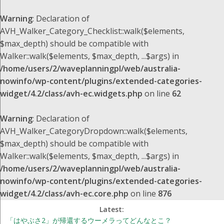
Warning
: Declaration of
AVH_Walker_Category_Checklist::walk($elements,
$max_depth) should be compatible with
Walker::walk($elements, $max_depth, ...$args) in
/home/users/2/waveplanningpl/web/australia-
nowinfo/wp-content/plugins/extended-categories-
widget/4.2/class/avh-ec.widgets.php
on line
62
Warning
: Declaration of
AVH_Walker_CategoryDropdown::walk($elements,
$max_depth) should be compatible with
Walker::walk($elements, $max_depth, ...$args) in
/home/users/2/waveplanningpl/web/australia-
nowinfo/wp-content/plugins/extended-categories-
widget/4.2/class/avh-ec.core.php
on line
876
Latest:
「はやぶさ2」が帰還するウーメラってどんなとこ？