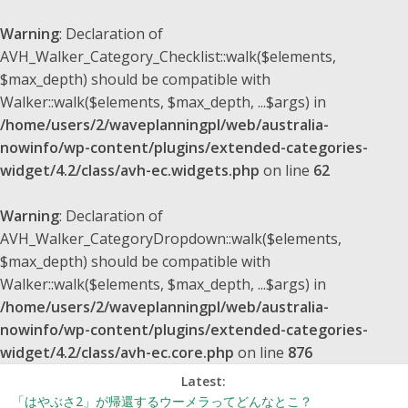
Warning
: Declaration of
AVH_Walker_Category_Checklist::walk($elements,
$max_depth) should be compatible with
Walker::walk($elements, $max_depth, ...$args) in
/home/users/2/waveplanningpl/web/australia-
nowinfo/wp-content/plugins/extended-categories-
widget/4.2/class/avh-ec.widgets.php
on line
62
Warning
: Declaration of
AVH_Walker_CategoryDropdown::walk($elements,
$max_depth) should be compatible with
Walker::walk($elements, $max_depth, ...$args) in
/home/users/2/waveplanningpl/web/australia-
nowinfo/wp-content/plugins/extended-categories-
widget/4.2/class/avh-ec.core.php
on line
876
Latest:
「はやぶさ2」が帰還するウーメラってどんなとこ？