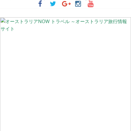
シドニーの街中が幻想的な紫色に染まる季節 ～ジャカランダ物語
【更新】オーストラリア国内の州間移動規制の現状
オーストラリアの非接触型買い物事情 ～レジでの会計不要！完全
に顧客一人で買物完了できる「Scan & Go」と入店不要「ドライブ
スルーClick & Colect」
#StayHome 家から“世界一忙しい野生動物病院”のチャリティーイ
ベントに参加しよう！