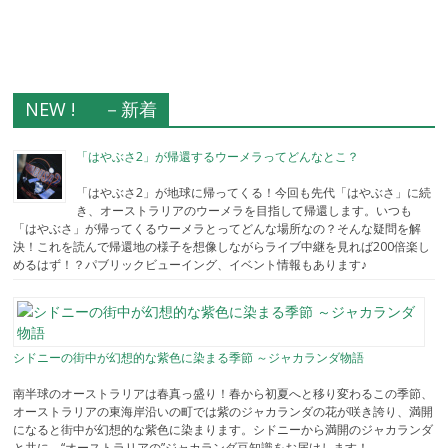
NEW ! －新着
「はやぶさ2」が帰還するウーメラってどんなとこ？
「はやぶさ2」が地球に帰ってくる！今回も先代「はやぶさ」に続
き、オーストラリアのウーメラを目指して帰還します。いつも
「はやぶさ」が帰ってくるウーメラとってどんな場所なの？そんな疑問を解
決！これを読んで帰還地の様子を想像しながらライブ中継を見れば200倍楽し
めるはず！？パブリックビューイング、イベント情報もあります♪
シドニーの街中が幻想的な紫色に染まる季節 ～ジャカランダ物語
南半球のオーストラリアは春真っ盛り！春から初夏へと移り変わるこの季節、
オーストラリアの東海岸沿いの町では紫のジャカランダの花が咲き誇り、満開
になると街中が幻想的な紫色に染まります。シドニーから満開のジャカランダ
と共に、“オーストラリアの”ジャカランダ豆知識をお届けします！