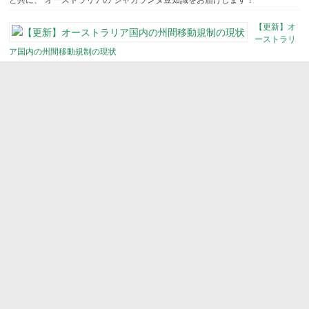
【更新】オ
ーストラリ
ア国内の州間移動規制の現状
新型コロナウイルスの流行で国境だけでなく、各州が州境を閉鎖するなど、オ
ーストラリア国内の州間移動も制限されてきました。一時的にビクトリア州で
感染拡大したものの、オーストラリア国内の感染状況は現在、全土で新規市中
感染ケース「０＝無し」となる日が多くなり、州境再開も進んでいます。各州
の州境規制の現状をまとめました。
国境を閉鎖したオーストラリア／ニュージーランドの航空便運航状況
オーストラリアとニュジーランドは事実上、『鎖国』状態となり、州境閉鎖も
相次いでいるため、両国では国内の移動もままならなくなっています。日本へ
帰国したくてもどうやって帰ったらいいのか…という人も多いのではないかと
思い、現時点で発表されている両国の航空便の運航状況をまとめました。