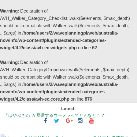
Warning
: Declaration of
AVH_Walker_Category_Checklist::walk($elements, $max_depth)
should be compatible with Walker::walk($elements, $max_depth,
...$args) in
/home/users/2/waveplanningpl/web/australia-
nowinfo/wp-content/plugins/extended-categories-
widget/4.2/class/avh-ec.widgets.php
on line
62
Warning
: Declaration of
AVH_Walker_CategoryDropdown::walk($elements, $max_depth)
should be compatible with Walker::walk($elements, $max_depth,
...$args) in
/home/users/2/waveplanningpl/web/australia-
nowinfo/wp-content/plugins/extended-categories-
widget/4.2/class/avh-ec.core.php
on line
876
Latest:
「はやぶさ2」が帰還するウーメラってどんなとこ？
シドニーの街中が幻想的な紫色に染まる季節 ～ジャカランダ物語
【更新】オーストラリア国内の州間移動規制の現状
オーストラリアの非接触型買い物事情 ～レジでの会計不要！完全