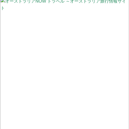
に顧客一人で買物完了できる「Scan & Go」と入店不要「ドライブ
スルーClick & Colect」
#StayHome 家から“世界一忙しい野生動物病院”のチャリティーイ
ベントに参加しよう！