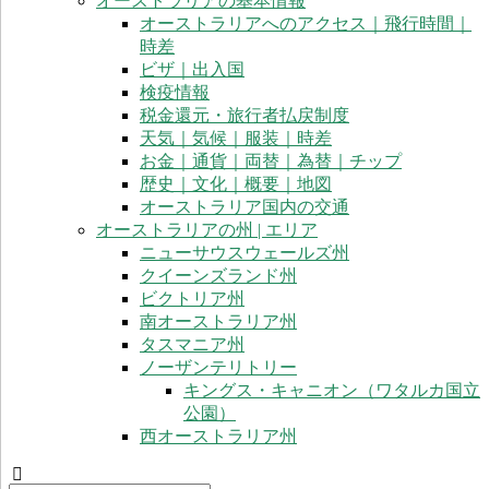
オーストラリアの基本情報
オーストラリアへのアクセス｜飛行時間｜
時差
ビザ｜出入国
検疫情報
税金還元・旅行者払戻制度
天気｜気候｜服装｜時差
お金｜通貨｜両替｜為替｜チップ
歴史｜文化｜概要｜地図
オーストラリア国内の交通
オーストラリアの州 | エリア
ニューサウスウェールズ州
クイーンズランド州
ビクトリア州
南オーストラリア州
タスマニア州
ノーザンテリトリー
キングス・キャニオン（ワタルカ国立
公園）
西オーストラリア州