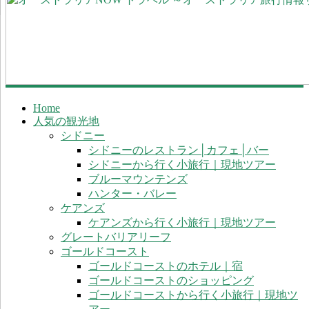
計不要！完全に顧客一人で買物完了できる「Scan &
オ
Go」と入店不要「ドライブスルーClick & Colect」
ー
ス
ト
ラ
リ
Home
ア
人気の観光地
NOW
シドニー
シドニーのレストラン│カフェ│バー
ト
シドニーから行く小旅行｜現地ツアー
ラ
ブルーマウンテンズ
ベ
ハンター・バレー
ル
ケアンズ
ケアンズから行く小旅行｜現地ツアー
～
グレートバリアリーフ
オ
ゴールドコースト
ー
ゴールドコーストのホテル｜宿
ス
ゴールドコーストのショッピング
ゴールドコーストから行く小旅行｜現地ツ
ト