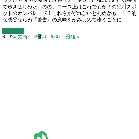
ワタルカ国立公園内で渓谷ウォーキングに挑戦！軽い気持ち
で歩きはじめたものの、コース上はこれでもか！の絶叫スポ
ットのオンパレード！これらが守れないと死ぬかも―！？的
な渓谷ならぬ『警告』の意味をかみしめて歩くことに…
Read more
6 / 33
« 先頭
«
...
4
5
6
7
8
...
20
30
...
»
最後 »