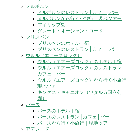
アー
ラ
メルボルン
リ
メルボルンのレストラン│カフェ│バー
ア
メルボルンから行く小旅行｜現地ツアー
旅
フィリップ島
グレート・オーシャン・ロード
行
ブリスベン
情
ブリスベンのホテル｜宿
報
ブリスベンのレストラン│カフェ│バー
サ
ウルル（エアーズロック）
ウルル（エアーズロック）のホテル｜宿
イ
ウルル（エアーズロック）のレストラン｜
ト
カフェ｜バー
ウルル（エアーズロック）から行く小旅行 |
現
現地ツアー
地
キングス・キャニオン（ワタルカ国立公
発
園）
信
パース
の
パースのホテル｜宿
オ
パースのレストラン│カフェ│バー
ー
パースから行く小旅行｜現地ツアー
ス
アデレード