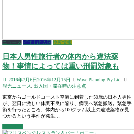
ニュース
ビザ｜出入国
検疫情報
日本人男性旅行者の体内から違法薬
物！事情によっては重い刑罰対象も
2016年7月6日
2016年12月15日
Wave Planning Pty Ltd.
観光ニュース
,
出入国・滞在時の注意点
東京からゴールドコースト空港に到着した50歳の日本人男性
が、翌日に激しい体調不良に陥り、病院へ緊急搬送。緊急手
術を行ったところ、体内から100グラム以上の違法薬物が見
つかるという事件が発生…
Read more