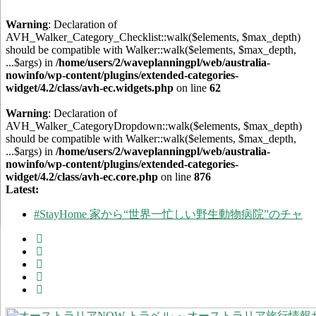
Warning
: Declaration of
AVH_Walker_Category_Checklist::walk($elements, $max_depth)
should be compatible with Walker::walk($elements, $max_depth,
...$args) in
/home/users/2/waveplanningpl/web/australia-
nowinfo/wp-content/plugins/extended-categories-
widget/4.2/class/avh-ec.widgets.php
on line
62
Warning
: Declaration of
AVH_Walker_CategoryDropdown::walk($elements, $max_depth)
should be compatible with Walker::walk($elements, $max_depth,
...$args) in
/home/users/2/waveplanningpl/web/australia-
nowinfo/wp-content/plugins/extended-categories-
widget/4.2/class/avh-ec.core.php
on line
876
Latest:
#StayHome 家から“世界一忙しい野生動物病院”のチャ
リティーイベントに参加しよう！
「はやぶさ2」が帰還するウーメラってどんなとこ？
シドニーの街中が幻想的な紫色に染まる季節 ～ジャカ
ランダ物語
【更新】オーストラリア国内の州間移動規制の現状
オーストラリアの非接触型買い物事情 ～レジでの会