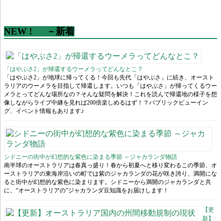
NEW ! －新着
「はやぶさ2」が帰還するウーメラってどんなとこ？
「はやぶさ2」が地球に帰ってくる！今回も先代「はやぶさ」に続き、オースト
ラリアのウーメラを目指して帰還します。いつも「はやぶさ」が帰ってくるウー
メラとってどんな場所なの？そんな疑問を解決！これを読んで帰還地の様子を想
像しながらライブ中継を見れば200倍楽しめるはず！？パブリックビューイン
グ、イベント情報もあります♪
シドニーの街中が幻想的な紫色に染まる季節 ～ジャカランダ物語
南半球のオーストラリアは春真っ盛り！春から初夏へと移り変わるこの季節、オ
ーストラリアの東海岸沿いの町では紫のジャカランダの花が咲き誇り、満開にな
ると街中が幻想的な紫色に染まります。シドニーから満開のジャカランダと共
に、“オーストラリアの”ジャカランダ豆知識をお届けします！
【更
新】