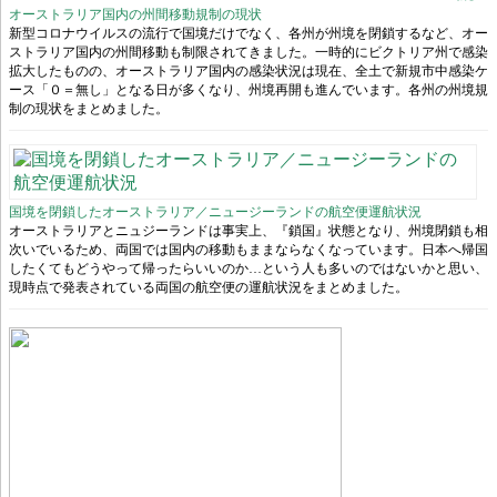
オーストラリア国内の州間移動規制の現状
新型コロナウイルスの流行で国境だけでなく、各州が州境を閉鎖するなど、オー
ストラリア国内の州間移動も制限されてきました。一時的にビクトリア州で感染
拡大したものの、オーストラリア国内の感染状況は現在、全土で新規市中感染ケ
ース「０＝無し」となる日が多くなり、州境再開も進んでいます。各州の州境規
制の現状をまとめました。
国境を閉鎖したオーストラリア／ニュージーランドの航空便運航状況
オーストラリアとニュジーランドは事実上、『鎖国』状態となり、州境閉鎖も相
次いでいるため、両国では国内の移動もままならなくなっています。日本へ帰国
したくてもどうやって帰ったらいいのか…という人も多いのではないかと思い、
現時点で発表されている両国の航空便の運航状況をまとめました。